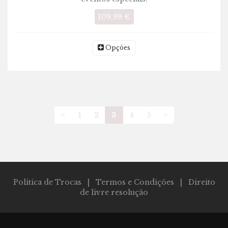
109,99 €
Opções
<
1
2
3
4
5
>
Politica de Trocas
|
Termos e Condições
|
Direito
de livre resolução