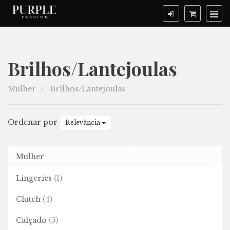
Brilhos/Lantejoulas
Brilhos/Lantejoulas
Mulher
Brilhos/Lantejoulas
Ordenar por
Relevância
Mulher
Lingeries
(1)
Clutch
(4)
Calçado
(5)