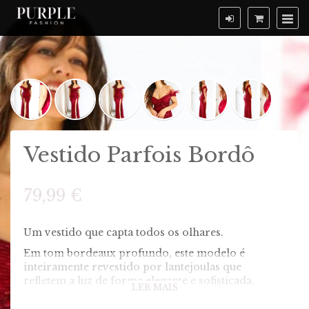
Vestido Parfois Bordô
79,99 €
Um vestido que capta todos os olhares.
Em tom bordeaux profundo, este modelo é
inteiramente revestido por lantejoulas que
refletem a luz de forma elegante e sofisticada.
LER MAIS
O decote coração com copas integradas oferece