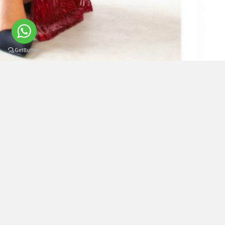
Politica de Trocas
|
Termos e Condições
|
Direito
de livre resolução