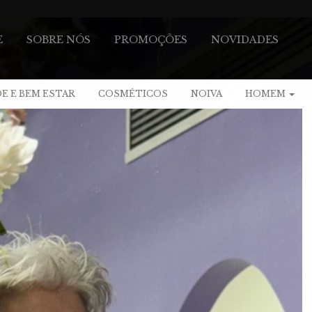
E
SOBRE NÓS
PROMOÇÕES
NOVIDADES
ACTOS
E E BEM ESTAR
COSMÉTICOS
NOIVA
HOMEM