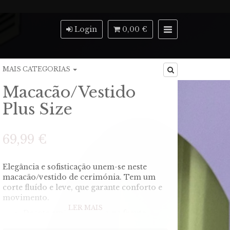
Login
0,00 €
MAIS CATEGORIAS
Macacão/Vestido
Plus Size
69,99 €
Elegância e sofisticação unem-se neste
macacão/vestido de cerimónia. Tem um
corte fluído e leve, que garante conforto e
movimento.
LER MAIS
Decote em V profundo na frente,
valorizando o colo de forma