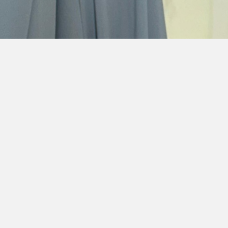
ica de Trocas
|
Termos e Condições
|
Direito de livre res