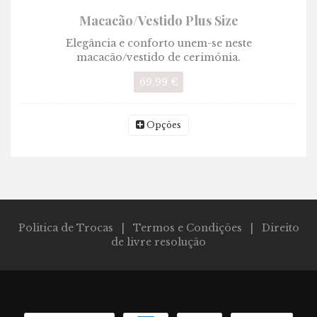
Macacão/Vestido Plus Size
Elegância e conforto unem-se neste
macacão/vestido de cerimónia.
69,99 €
Opções
Politica de Trocas
|
Termos e Condições
|
Direito
de livre resolução