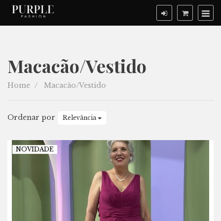
Macacão/Vestido
Macacão/Vestido
Home
Macacão/Vestido
Ordenar por
Relevância
NOVIDADE